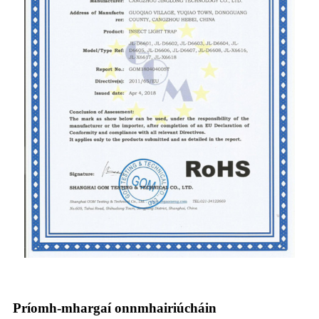
Príomh-mhargaí onnmhairiúcháin