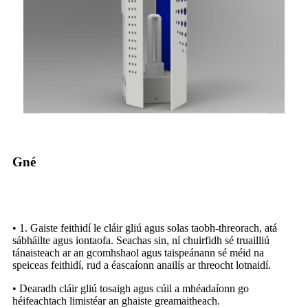
Gné
• 1. Gaiste feithidí le cláir gliú agus solas taobh-threorach, atá
sábháilte agus iontaofa. Seachas sin, ní chuirfidh sé truailliú
tánaisteach ar an gcomhshaol agus taispeánann sé méid na
speiceas feithidí, rud a éascaíonn anailís ar threocht lotnaidí.
• Dearadh cláir gliú tosaigh agus cúil a mhéadaíonn go
héifeachtach limistéar an ghaiste greamaitheach.