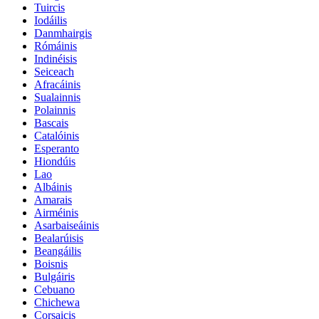
Tuircis
Iodáilis
Danmhairgis
Rómáinis
Indinéisis
Seiceach
Afracáinis
Sualainnis
Polainnis
Bascais
Catalóinis
Esperanto
Hiondúis
Lao
Albáinis
Amarais
Airméinis
Asarbaiseáinis
Bealarúisis
Beangáilis
Boisnis
Bulgáiris
Cebuano
Chichewa
Corsaicis