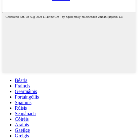
Béarla
Fraincis
Gearmáinis
Portaingéilis
Spainnis
Rúisis
Seapánach
Cóiréis
Araibis
Gaeilge
Gréigis