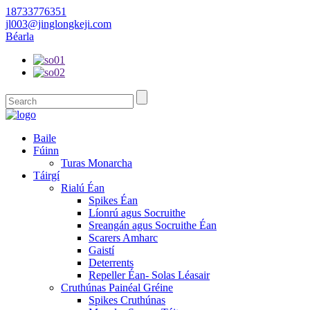
18733776351
jl003@jinglongkeji.com
Béarla
Baile
Fúinn
Turas Monarcha
Táirgí
Rialú Éan
Spikes Éan
Líonrú agus Socruithe
Sreangán agus Socruithe Éan
Scarers Amharc
Gaistí
Deterrents
Repeller Éan- Solas Léasair
Cruthúnas Painéal Gréine
Spikes Cruthúnas