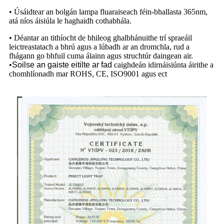
• Úsáidtear an bolgán lampa fluaraiseach féin-bhallasta 365nm,
atá níos áisiúla le haghaidh cothabhála.
• Déantar an tithíocht de bhileog ghalbhánuithe trí spraeáil
leictreastatach a bhrú agus a lúbadh ar an dromchla, rud a
fhágann go bhfuil cuma álainn agus struchtúr daingean air.
•
Soilse an gaiste eitilte ar fad
caighdeán idirnáisiúnta áirithe a
chomhlíonadh mar ROHS, CE, ISO9001 agus ect