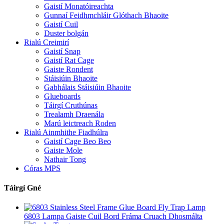
Gaistí Monatóireachta
Gunnaí Feidhmchláir Glóthach Bhaoite
Gaistí Cuil
Duster bolgán
Rialú Creimirí
Gaistí Snap
Gaistí Rat Cage
Gaiste Rondent
Stáisiúin Bhaoite
Gabhálais Stáisiúin Bhaoite
Glueboards
Táirgí Cruthúnas
Trealamh Draenála
Marú leictreach Roden
Rialú Ainmhithe Fiadhúlra
Gaistí Cage Beo Beo
Gaiste Mole
Nathair Tong
Córas MPS
Táirgí Gné
6803 Lampa Gaiste Cuil Bord Fráma Cruach Dhosmálta