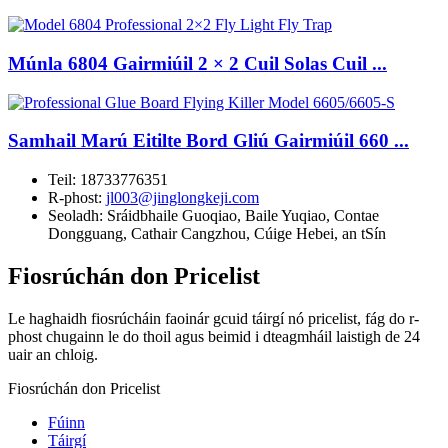
Múnla 6804 Gairmiúil 2 × 2 Cuil Solas Cuil ...
Samhail Marú Eitilte Bord Gliú Gairmiúil 660 ...
Teil:
18733776351
R-phost:
jl003@jinglongkeji.com
Seoladh:
Sráidbhaile Guoqiao, Baile Yuqiao, Contae
Dongguang, Cathair Cangzhou, Cúige Hebei, an tSín
Fiosrúchán don Pricelist
Le haghaidh fiosrúcháin faoinár gcuid táirgí nó pricelist, fág do r-
phost chugainn le do thoil agus beimid i dteagmháil laistigh de 24
uair an chloig.
Fiosrúchán don Pricelist
Fúinn
Táirgí