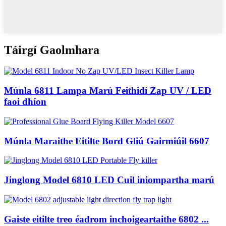
Táirgí Gaolmhara
Múnla 6811 Lampa Marú Feithidí Zap UV / LED
faoi dhíon
Múnla Maraithe Eitilte Bord Gliú Gairmiúil 6607
Jinglong Model 6810 LED Cuil iniompartha marú
Gaiste eitilte treo éadrom inchoigeartaithe 6802 ...