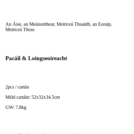
An Áise, an Meánoirthear, Meiriceá Thuaidh, an Eoraip,
Meiriceá Theas
Pacáil & Loingseoireacht
2pcs / cartán
Méid cartáin: 52x32x34.5cm
GW: 7.8kg