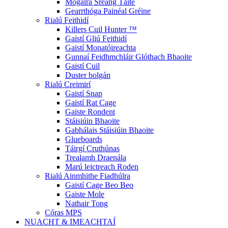
Mogalra Sreang Táite
Gearrthóga Painéal Gréine
Rialú Feithidí
Killers Cuil Hunter ™
Gaistí Gliú Feithidí
Gaistí Monatóireachta
Gunnaí Feidhmchláir Glóthach Bhaoite
Gaistí Cuil
Duster bolgán
Rialú Creimirí
Gaistí Snap
Gaistí Rat Cage
Gaiste Rondent
Stáisiúin Bhaoite
Gabhálais Stáisiúin Bhaoite
Glueboards
Táirgí Cruthúnas
Trealamh Draenála
Marú leictreach Roden
Rialú Ainmhithe Fiadhúlra
Gaistí Cage Beo Beo
Gaiste Mole
Nathair Tong
Córas MPS
NUACHT & IMEACHTAÍ