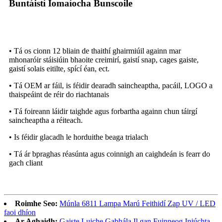
Buntáistí Iomaíocha Bunscoile
• Tá os cionn 12 bliain de thaithí ghairmiúil againn mar
mhonaróir stáisiúin bhaoite creimirí, gaistí snap, cages gaiste,
gaistí solais eitilte, spící éan, ect.
• Tá OEM ar fáil, is féidir dearadh saincheaptha, pacáil, LOGO a
thaispeáint de réir do riachtanais
• Tá foireann láidir taighde agus forbartha againn chun táirgí
saincheaptha a réiteach.
• Is féidir glacadh le horduithe beaga trialach
• Tá ár bpraghas réasúnta agus coinnigh an caighdeán is fearr do
gach cliant
Roimhe Seo:
Múnla 6811 Lampa Marú Feithidí Zap UV / LED
faoi dhíon
Ar Aghaidh:
Gaiste Luiche Gabhála Il gan Fuinneog Iniúchta