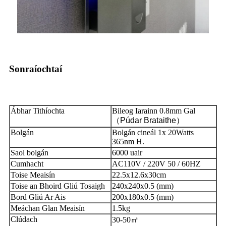
Sonraíochtaí
Ábhar Tithíochta
Bileog Iarainn 0.8mm Gal
（
Púdar Brataithe
）
Bolgán
Bolgán cineál 1x 20Watts
365nm H.
Saol bolgán
6000 uair
Cumhacht
AC110V / 220V 50 / 60HZ
Toise Meaisín
22.5x12.6x30cm
Toise an Bhoird Gliú Tosaigh
240x240x0.5 (mm)
Bord Gliú Ar Ais
200x180x0.5 (mm)
Meáchan Glan Meaisín
1.5kg
Clúdach
30-50㎡