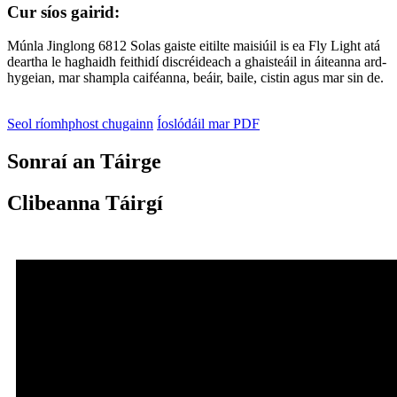
Cur síos gairid:
Múnla Jinglong 6812 Solas gaiste eitilte maisiúil is ea Fly Light atá
deartha le haghaidh feithidí discréideach a ghaisteáil in áiteanna ard-
hygeian, mar shampla caiféanna, beáir, baile, cistin agus mar sin de.
Seol ríomhphost chugainn
Íoslódáil mar PDF
Sonraí an Táirge
Clibeanna Táirgí