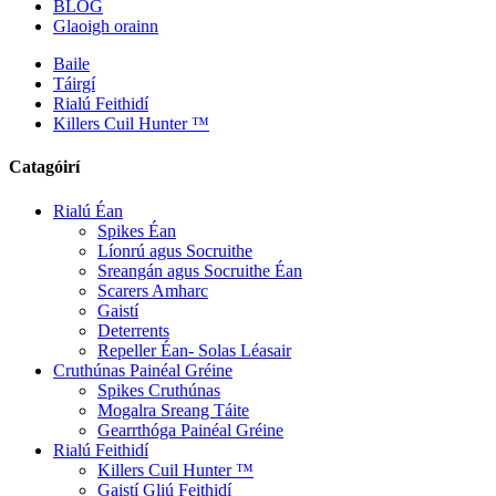
BLOG
Glaoigh orainn
Baile
Táirgí
Rialú Feithidí
Killers Cuil Hunter ™
Catagóirí
Rialú Éan
Spikes Éan
Líonrú agus Socruithe
Sreangán agus Socruithe Éan
Scarers Amharc
Gaistí
Deterrents
Repeller Éan- Solas Léasair
Cruthúnas Painéal Gréine
Spikes Cruthúnas
Mogalra Sreang Táite
Gearrthóga Painéal Gréine
Rialú Feithidí
Killers Cuil Hunter ™
Gaistí Gliú Feithidí