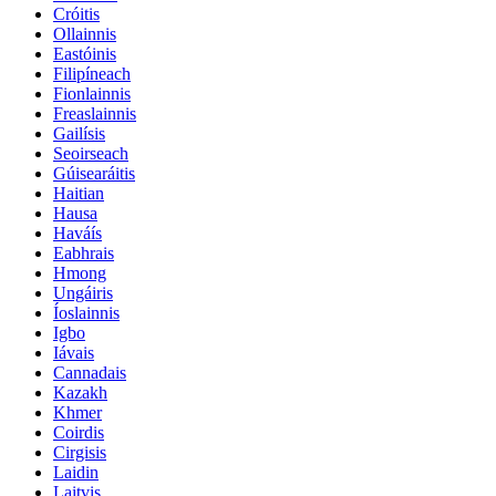
Cróitis
Ollainnis
Eastóinis
Filipíneach
Fionlainnis
Freaslainnis
Gailísis
Seoirseach
Gúisearáitis
Haitian
Hausa
Haváís
Eabhrais
Hmong
Ungáiris
Íoslainnis
Igbo
Iávais
Cannadais
Kazakh
Khmer
Coirdis
Cirgisis
Laidin
Laitvis