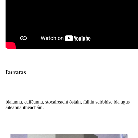
Iarratas
bialanna, caiféanna, stocaireacht óstáin, fáiltiú seirbhíse bia agus
áiteanna itheacháin.